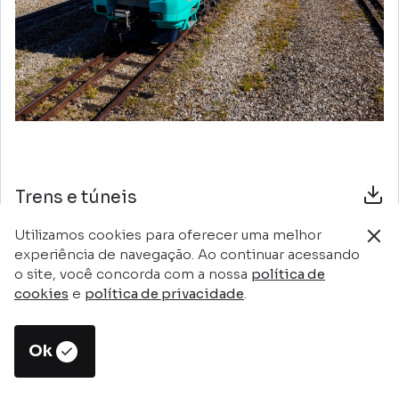
Trens e túneis
Utilizamos cookies para oferecer uma melhor
experiência de navegação. Ao continuar acessando
o site, você concorda com a nossa
política de
cookies
e
política de privacidade
.
Retornar ao início
Ok