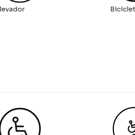
levador
Bicicle