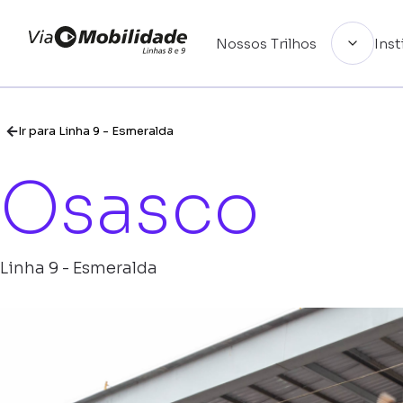
Nossos Trilhos
Inst
Institucional
Ir para Linha 9 - Esmeralda
Osasco
Realizações
Linha 9 - Esmeralda
Linhas
Guia de uso