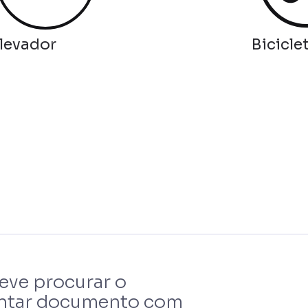
levador
Bicicle
deve procurar o
sentar documento com