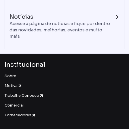
Trens e túneis
Retornar ao início