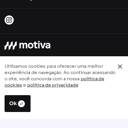
Guia de uso
Tarifas
Compra de bilhete
Embarque
Acessibilidade
Bicicletas
Utilizamos cookies para oferecer uma melhor
Integrações
experiência de navegação. Ao continuar acessando
Boas práticas
o site, você concorda com a nossa
política de
cookies
e
política de privacidade
.
Direitos e deveres
Ok
Central de ajuda
Contatos