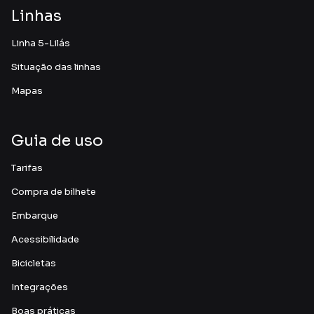
Imprensa
Obtenha informações atualizadas em nossos
contatos oficiais
Motiva
Saiba em quais segmentos trabalhamos e tudo
o que fazemos para melhorar a vida com
mobilidade
Notícias
Acesse a página de notícias e fique por dentro
das novidades, melhorias, eventos e muito
mais