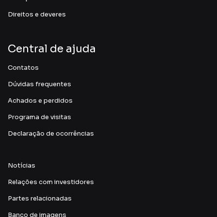
Institucional
Sobre
Motiva
Trabalhe Conosco
Comercial
Fornecedores
Linhas
Linha 5-Lilás
Situação das linhas
Mapas