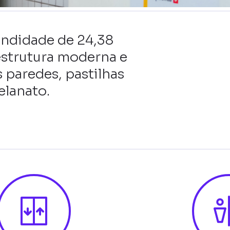
undidade de 24,38
estrutura moderna e
s paredes, pastilhas
elanato.