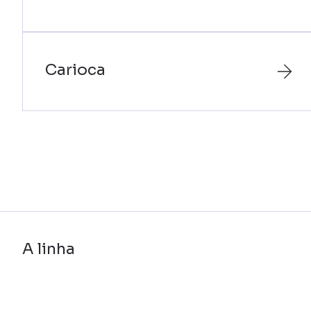
Carioca
A linha