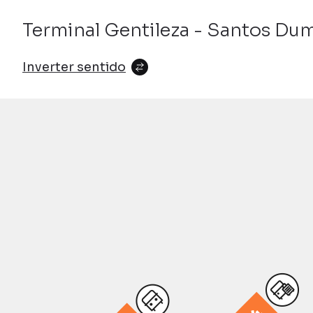
Terminal Gentileza - Santos Du
Notícias
Inverter sentido
Central de ajuda